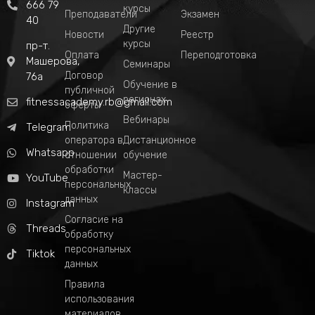
666 79
курсы
Преподаватели
Экзамен
40
Другие
Новости
Реестр
курсы
пр-т.
Оплата
Переподготовка
Машерова,
Семинары
Договор
76а
Обучение в
публичной
регионах
fitnessacademy.rb@gmail.com
оферты
Вебинары
Политика
Telegram
оператора в
Дистанционное
Whatsapp
отношении
обучение
обработки
Мастер-
YouTube
персональных
классы
данных
Instagram
Согласие на
Threads
обработку
персональных
Tiktok
данных
Правила
использования
материалов